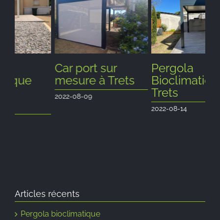
Pergola
Réalisation d’une
P
Bioclimatique à
pergola
B
Trets
bioclimatique
av
blanche à Trets
ba
2022-08-14
2022-08-22
202
Articles récents
Pergola bioclimatique