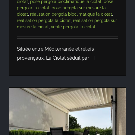
ciotat
,
pose pergola bioclimatique la ciotat
,
pose
pergola la ciotat
,
pose pergola sur mesure la
ciotat
,
réalisation pergola bioclimatique la ciotat
,
réalisation pergola la ciotat
,
réalisation pergola sur
mesure la ciotat
,
vente pergola la ciotat
Située entre Méditerranée et reliefs
provençaux, La Ciotat séduit par [...]