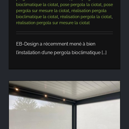
bioclimatique la ciotat
,
pose pergola la ciotat
,
pose
pergola sur mesure la ciotat
,
réalisation pergola
bioclimatique la ciotat
,
réalisation pergola la ciotat
,
réalisation pergola sur mesure la ciotat
EB-Design a récemment mené à bien
l’installation d’une pergola bioclimatique [...]