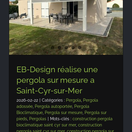
EB-Design réalise une
pergola sur mesure a
Saint-Cyr-sur-Mer
2026-02-22
|
Catégories :
Pergola
,
Pergola
adossée
,
Pergola autoportée
,
Pergola
Bioclimatique
,
Pergola sur mesure
,
Pergola sur
pieds
,
Pergolas
|
Mots-clés :
construction pergola
bioclimatique saint cyr sur mer
,
construction
pergola saint cyr sur mer
,
construction pergola sur