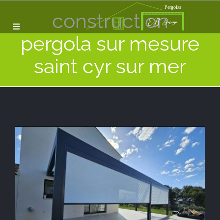
Passer
construction
au
Toggle
pergola sur mesure
contenu
Accueil
Navigation
A Propos
saint cyr sur mer
Nos Services
Nos Réalisations
Contact